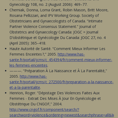
Gynecology 108, no. 2 (August 2006): 469–77.
Cherniak, Donna, Lorna Grant, Robin Mason, Britt Moore,
Rosana Pellizzari, and IPV Working Group. Society of
Obstetricians and Gynaecologists of Canada. “Intimate
Partner Violence Consensus Statement.” Journal of
Obstetrics and Gynaecology Canada: JOGC = Journal
D’obstétrique et Gynécologie Du Canada: JOGC 27, no. 4
(April 2005): 365–418.
Haute Autorité de Santé. “Comment Mieux Informer Les
Femmes Enceintes ?,” 2005.
http://www.has-
sante.fr/portail/jcms/c_454394/fr/comment-mieux-informer-
les-femmes-enceintes
.
———. “Préparation À La Naissance et À La Parentalité,”
2005.
http://www.has-
sante.fr/portail/jcms/c_272500/fr/preparation-a-la-naissance-
et-a-la-parentalite
.
Henrion, Roger. “Dépistage Des Violences Faites Aux
Femmes - Extrait Des Mises À Jour En Gynécologie et
Obstétrique Du CNGOF,” 2004.
http://www.cngof.fr/component/search/?
searchword=violence&ordering=newest&searchphrase=all&limi