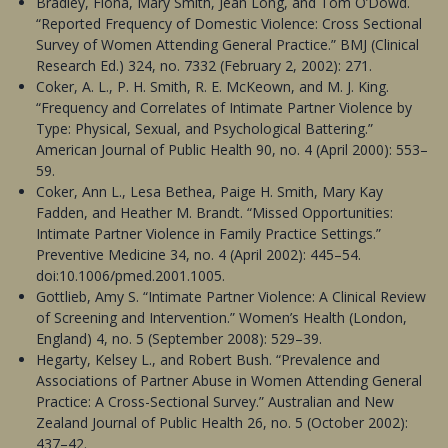
Bradley, Fiona, Mary Smith, Jean Long, and Tom O’Dowd.
“Reported Frequency of Domestic Violence: Cross Sectional
Survey of Women Attending General Practice.” BMJ (Clinical
Research Ed.) 324, no. 7332 (February 2, 2002): 271.
Coker, A. L., P. H. Smith, R. E. McKeown, and M. J. King.
“Frequency and Correlates of Intimate Partner Violence by
Type: Physical, Sexual, and Psychological Battering.”
American Journal of Public Health 90, no. 4 (April 2000): 553–
59.
Coker, Ann L., Lesa Bethea, Paige H. Smith, Mary Kay
Fadden, and Heather M. Brandt. “Missed Opportunities:
Intimate Partner Violence in Family Practice Settings.”
Preventive Medicine 34, no. 4 (April 2002): 445–54.
doi:10.1006/pmed.2001.1005.
Gottlieb, Amy S. “Intimate Partner Violence: A Clinical Review
of Screening and Intervention.” Women’s Health (London,
England) 4, no. 5 (September 2008): 529–39.
Hegarty, Kelsey L., and Robert Bush. “Prevalence and
Associations of Partner Abuse in Women Attending General
Practice: A Cross-Sectional Survey.” Australian and New
Zealand Journal of Public Health 26, no. 5 (October 2002):
437–42.