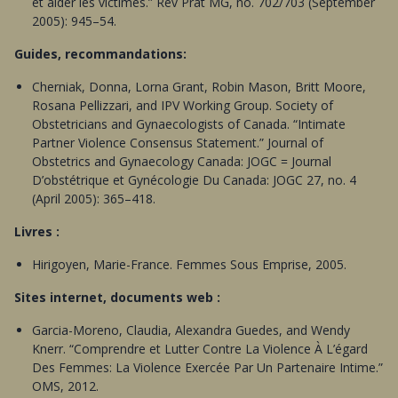
et aider les victimes.” Rev Prat MG, no. 702/703 (September
2005): 945–54.
Guides, recommandations:
Cherniak, Donna, Lorna Grant, Robin Mason, Britt Moore,
Rosana Pellizzari, and IPV Working Group. Society of
Obstetricians and Gynaecologists of Canada. “Intimate
Partner Violence Consensus Statement.” Journal of
Obstetrics and Gynaecology Canada: JOGC = Journal
D’obstétrique et Gynécologie Du Canada: JOGC 27, no. 4
(April 2005): 365–418.
Livres :
Hirigoyen, Marie-France. Femmes Sous Emprise, 2005.
Sites internet, documents web :
Garcia-Moreno, Claudia, Alexandra Guedes, and Wendy
Knerr. “Comprendre et Lutter Contre La Violence À L’égard
Des Femmes: La Violence Exercée Par Un Partenaire Intime.”
OMS, 2012.