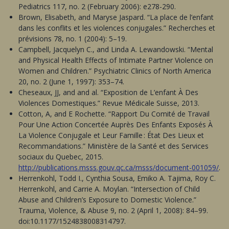
Pediatrics 117, no. 2 (February 2006): e278-290.
Brown, Elisabeth, and Maryse Jaspard. “La place de l’enfant
dans les conflits et les violences conjugales.” Recherches et
prévisions 78, no. 1 (2004): 5–19.
Campbell, Jacquelyn C., and Linda A. Lewandowski. “Mental
and Physical Health Effects of Intimate Partner Violence on
Women and Children.” Psychiatric Clinics of North America
20, no. 2 (June 1, 1997): 353–74.
Cheseaux, JJ, and and al. “Exposition de L’enfant À Des
Violences Domestiques.” Revue Médicale Suisse, 2013.
Cotton, A, and E Rochette. “Rapport Du Comité de Travail
Pour Une Action Concertée Auprès Des Enfants Exposés À
La Violence Conjugale et Leur Famille : État Des Lieux et
Recommandations.” Ministère de la Santé et des Services
sociaux du Quebec, 2015.
http://publications.msss.gouv.qc.ca/msss/document-001059/
.
Herrenkohl, Todd I., Cynthia Sousa, Emiko A. Tajima, Roy C.
Herrenkohl, and Carrie A. Moylan. “Intersection of Child
Abuse and Children’s Exposure to Domestic Violence.”
Trauma, Violence, & Abuse 9, no. 2 (April 1, 2008): 84–99.
doi:10.1177/1524838008314797.