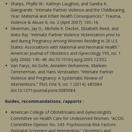
Sharps, Phyllis W., Kathryn Laughon, and Sandra K.
Giangrande. “Intimate Partner Violence and the Childbearing
Year: Maternal and Infant Health Consequences.” Trauma,
Violence & Abuse 8, no. 2 (April 2007): 105–16.
Silverman, Jay G., Michele R. Decker, Elizabeth Reed, and
Anita Raj. “Intimate Partner Violence Victimization prior to
and during Pregnancy among Women Residing in 26 U.S.
States: Associations with Maternal and Neonatal Health.”
American Journal of Obstetrics and Gynecology 195, no. 1
(July 2006): 140–48. doi:10.1016/j.ajog.2005.12.052.
Van Parys, An-Sofie, Annelien Verhamme, Marleen
Temmerman, and Hans Verstraelen. “Intimate Partner
Violence and Pregnancy: A Systematic Review of
Interventions.” PloS One 9, no. 1 (2014): e85084.
doi:10.1371/journal.pone.0085084.
Guides, recommandations, rapports :
American College of Obstetricians and Gynecologists
Committee on Health Care for Undeserved Women. “ACOG
Committee Opinion No. 343: Psychosocial Risk Factors:
Perinatal Screening and Intervention.” Obstetrics and