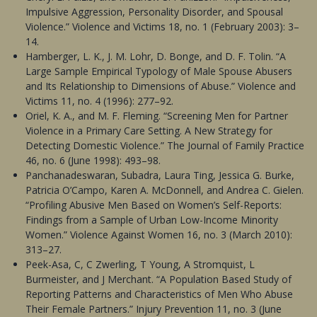
Impulsive Aggression, Personality Disorder, and Spousal
Violence.” Violence and Victims 18, no. 1 (February 2003): 3–
14.
Hamberger, L. K., J. M. Lohr, D. Bonge, and D. F. Tolin. “A
Large Sample Empirical Typology of Male Spouse Abusers
and Its Relationship to Dimensions of Abuse.” Violence and
Victims 11, no. 4 (1996): 277–92.
Oriel, K. A., and M. F. Fleming. “Screening Men for Partner
Violence in a Primary Care Setting. A New Strategy for
Detecting Domestic Violence.” The Journal of Family Practice
46, no. 6 (June 1998): 493–98.
Panchanadeswaran, Subadra, Laura Ting, Jessica G. Burke,
Patricia O’Campo, Karen A. McDonnell, and Andrea C. Gielen.
“Profiling Abusive Men Based on Women’s Self-Reports:
Findings from a Sample of Urban Low-Income Minority
Women.” Violence Against Women 16, no. 3 (March 2010):
313–27.
Peek-Asa, C, C Zwerling, T Young, A Stromquist, L
Burmeister, and J Merchant. “A Population Based Study of
Reporting Patterns and Characteristics of Men Who Abuse
Their Female Partners.” Injury Prevention 11, no. 3 (June