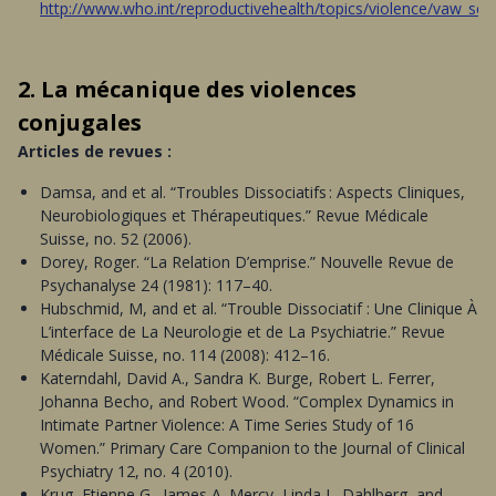
http://www.who.int/reproductivehealth/topics/violence/vaw_seri
2. La mécanique des violences
conjugales
Articles de revues :
Damsa, and et al. “Troubles Dissociatifs : Aspects Cliniques,
Neurobiologiques et Thérapeutiques.” Revue Médicale
Suisse, no. 52 (2006).
Dorey, Roger. “La Relation D’emprise.” Nouvelle Revue de
Psychanalyse 24 (1981): 117–40.
Hubschmid, M, and et al. “Trouble Dissociatif : Une Clinique À
L’interface de La Neurologie et de La Psychiatrie.” Revue
Médicale Suisse, no. 114 (2008): 412–16.
Katerndahl, David A., Sandra K. Burge, Robert L. Ferrer,
Johanna Becho, and Robert Wood. “Complex Dynamics in
Intimate Partner Violence: A Time Series Study of 16
Women.” Primary Care Companion to the Journal of Clinical
Psychiatry 12, no. 4 (2010).
Krug, Etienne G., James A. Mercy, Linda L. Dahlberg, and