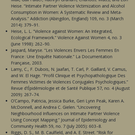
Heise. “Intimate Partner Violence Victimization and Alcohol
Consumption in Women: A Systematic Review and Meta-
Analysis.” Addiction (Abingdon, England) 109, no. 3 (March
2014): 379–91.
Heise, L. L. “Violence against Women: An Integrated,
Ecological Framework.” Violence Against Women 4, no. 3
(June 1998): 262–90.
Jaspard, Maryse. “Les Violences Envers Les Femmes En
France : Une Enquête Nationale.” La Documentation
Française, 2003.
Lamy, C., F. Dubois, N. Jaafari, T. Carl, P. Gaillard, V. Camus,
and W. El Hage. “Profil Clinique et Psychopathologique Des
Femmes Victimes de Violences Conjugales Psychologiques.”
Revue d’Épidémiologie et de Santé Publique 57, no. 4 (August
2009): 267–74.
O’Campo, Patricia, Jessica Burke, Geri Lynn Peak, Karen A.
McDonnell, and Andrea C. Gielen. “Uncovering
Neighbourhood Influences on Intimate Partner Violence
Using Concept Mapping.” Journal of Epidemiology and
Community Health 59, no. 7 (July 2005): 603–8.
Riggs, D. S., M. B. Caulfield, and A. E. Street. “Risk for