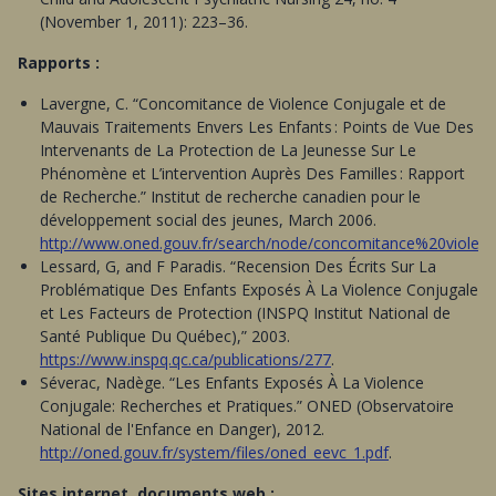
(November 1, 2011): 223–36.
Rapports :
Lavergne, C. “Concomitance de Violence Conjugale et de
Mauvais Traitements Envers Les Enfants : Points de Vue Des
Intervenants de La Protection de La Jeunesse Sur Le
Phénomène et L’intervention Auprès Des Familles : Rapport
de Recherche.” Institut de recherche canadien pour le
développement social des jeunes, March 2006.
http://www.oned.gouv.fr/search/node/concomitance%20violen
Lessard, G, and F Paradis. “Recension Des Écrits Sur La
Problématique Des Enfants Exposés À La Violence Conjugale
et Les Facteurs de Protection (INSPQ Institut National de
Santé Publique Du Québec),” 2003.
https://www.inspq.qc.ca/publications/277
.
Séverac, Nadège. “Les Enfants Exposés À La Violence
Conjugale: Recherches et Pratiques.” ONED (Observatoire
National de l'Enfance en Danger), 2012.
http://oned.gouv.fr/system/files/oned_eevc_1.pdf
.
Sites internet, documents web :