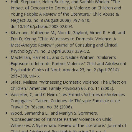
Holt, Stephanie, Helen Buckley, and Sadhbh Whelan. “The
Impact of Exposure to Domestic Violence on Children and
Young People: A Review of the Literature.” Child Abuse &
Neglect 32, no. 8 (August 2008): 797–810.
doi:10.1016/j.chiabu.2008.02.004.
Kitzmann, Katherine M., Noni K. Gaylord, Aimee R. Holt, and
Erin D. Kenny. “Child Witnesses to Domestic Violence: A
Meta-Analytic Review.” Journal of Consulting and Clinical
Psychology 71, no. 2 (April 2003): 339–52.
MacMillan, Harriet L., and C. Nadine Wathen. “Children’s
Exposure to Intimate Partner Violence.” Child and Adolescent
Psychiatric Clinics of North America 23, no. 2 (April 2014):
295–308, viii–ix.
Stiles, Melissa. “Witnessing Domestic Violence: The Effect on
Children.” American Family Physician 66, no. 11 (2002).
Vasselier, C, and C Heim. “Les Enfants Victimes de Violences
Conjugales.” Cahiers Critiques de Thérapie Familiale et de
Travail En Réseau, no. 36 (2006).
Wood, Samantha L., and Marilyn S. Sommers.
“Consequences of Intimate Partner Violence on Child
Witnesses: A Systematic Review of the Literature.” Journal of
Child and Adolescent Psychiatric Nursing 24, no. 4