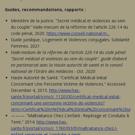
Guides, recommandations, rapports :
Ministère de la Justice. "Secret médical et violences au sein
du couple" Vade-mecum de la réforme de l'article 226-14 du
code pénal, 2020.
https://www.conseil-national.m...
Guide juridique, Logement et Violences conjugales. Solidarité
Femmes. 2021
Vade-medum de la réforme de l'article 226-14 du code pénal
"Secret médical et violences au sein du couple". guide élaboré
en partenariat avec la Haute autorité de santé et le conseil
national de l'Ordre des médecins - Oct. 2020
Haute Autorité de Santé. “Certificat Médical Initial
Concernant Une Personne Victime de Violences.” Accessed
December 4, 2015.
http://www.has-
sante.fr/portail/jcms/c_1120330/certificat-medical-initial-
concernant-une-personne-victime-de-violences?
xtmc=Certificat%20m%E9dical%20initial%20concernant%20un
———. “Maltraitance Chez L’enfant : Repérage et Conduite À
Tenir,” 2014.
http://www.has-
sante.fr/portail/jcms/c_1760393/fr/maltraitance-chez-l-
enfant-reperage-et-conduite-a-tenir
.