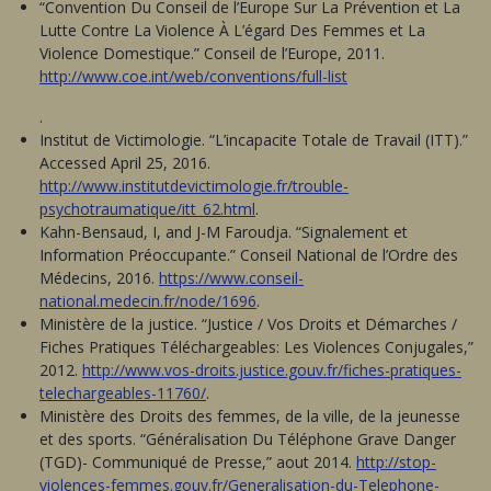
“Convention Du Conseil de l’Europe Sur La Prévention et La
Lutte Contre La Violence À L’égard Des Femmes et La
Violence Domestique.” Conseil de l’Europe, 2011.
http://www.coe.int/web/conventions/full-list
.
Institut de Victimologie. “L’incapacite Totale de Travail (ITT).”
Accessed April 25, 2016.
http://www.institutdevictimologie.fr/trouble-
psychotraumatique/itt_62.html
.
Kahn-Bensaud, I, and J-M Faroudja. “Signalement et
Information Préoccupante.” Conseil National de l’Ordre des
Médecins, 2016.
https://www.conseil-
national.medecin.fr/node/1696
.
Ministère de la justice. “Justice / Vos Droits et Démarches /
Fiches Pratiques Téléchargeables: Les Violences Conjugales,”
2012.
http://www.vos-droits.justice.gouv.fr/fiches-pratiques-
telechargeables-11760/
.
Ministère des Droits des femmes, de la ville, de la jeunesse
et des sports. “Généralisation Du Téléphone Grave Danger
(TGD)- Communiqué de Presse,” aout 2014.
http://stop-
violences-femmes.gouv.fr/Generalisation-du-Telephone-