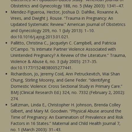
Obstetrics and Gynecology 188, no. 5 (May 2003): 1341–47.
Mendez-Figueroa, Hector, Joshua D. Dahlke, Roxanne A.
Vrees, and Dwight J. Rouse. “Trauma in Pregnancy: An
Updated Systematic Review.” American Journal of Obstetrics
and Gynecology 209, no. 1 (July 2013): 1–10.
doi:10.1016/j.ajog.2013.01.021.
Pallitto, Christina C., Jacquelyn C. Campbell, and Patricia
O’Campo. “Is Intimate Partner Violence Associated with
Unintended Pregnancy? A Review of the Literature.” Trauma,
Violence & Abuse 6, no. 3 (July 2005): 217–35.
doi:10.1177/1524838005277441.
Richardson, Jo, Jeremy Coid, Ann Petruckevitch, Wai Shan
Chung, Stirling Moorey, and Gene Feder. “Identifying
Domestic Violence: Cross Sectional Study in Primary Care.”
BMJ (Clinical Research Ed.) 324, no. 7332 (February 2, 2002):
274.
Saltzman, Linda E., Christopher H. Johnson, Brenda Colley
Gilbert, and Mary M. Goodwin. “Physical Abuse around the
Time of Pregnancy: An Examination of Prevalence and Risk
Factors in 16 States.” Maternal and Child Health Journal 7,
no. 1 (March 2003): 31–43.