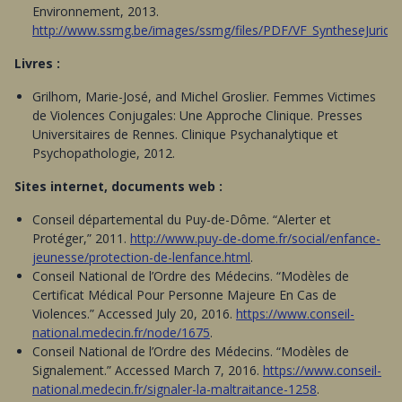
Environnement, 2013.
http://www.ssmg.be/images/ssmg/files/PDF/VF_SyntheseJuridi
Livres :
Grilhom, Marie-José, and Michel Groslier. Femmes Victimes
de Violences Conjugales: Une Approche Clinique. Presses
Universitaires de Rennes. Clinique Psychanalytique et
Psychopathologie, 2012.
Sites internet, documents web :
Conseil départemental du Puy-de-Dôme. “Alerter et
Protéger,” 2011.
http://www.puy-de-dome.fr/social/enfance-
jeunesse/protection-de-lenfance.html
.
Conseil National de l’Ordre des Médecins. “Modèles de
Certificat Médical Pour Personne Majeure En Cas de
Violences.” Accessed July 20, 2016.
https://www.conseil-
national.medecin.fr/node/1675
.
Conseil National de l’Ordre des Médecins. “Modèles de
Signalement.” Accessed March 7, 2016.
https://www.conseil-
national.medecin.fr/signaler-la-maltraitance-1258
.