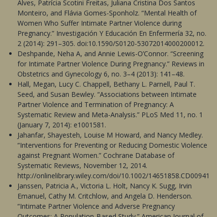
Alves, Patrícia Scotini Freitas, Juliana Cristina Dos Santos
Monteiro, and Flávia Gomes-Sponholz. “Mental Health of
Women Who Suffer Intimate Partner Violence during
Pregnancy.” Investigación Y Educación En Enfermería 32, no.
2 (2014): 291–305. doi:10.1590/S0120-53072014000200012.
Deshpande, Neha A, and Annie Lewis-O’Connor. “Screening
for Intimate Partner Violence During Pregnancy.” Reviews in
Obstetrics and Gynecology 6, no. 3–4 (2013): 141–48.
Hall, Megan, Lucy C. Chappell, Bethany L. Parnell, Paul T.
Seed, and Susan Bewley. “Associations between Intimate
Partner Violence and Termination of Pregnancy: A
Systematic Review and Meta-Analysis.” PLoS Med 11, no. 1
(January 7, 2014): e1001581.
Jahanfar, Shayesteh, Louise M Howard, and Nancy Medley.
“Interventions for Preventing or Reducing Domestic Violence
against Pregnant Women.” Cochrane Database of
Systematic Reviews, November 12, 2014.
http://onlinelibrary.wiley.com/doi/10.1002/14651858.CD009414.
Janssen, Patricia A., Victoria L. Holt, Nancy K. Sugg, Irvin
Emanuel, Cathy M. Critchlow, and Angela D. Henderson.
“Intimate Partner Violence and Adverse Pregnancy
Outcomes: A Population-Based Study.” American Journal of