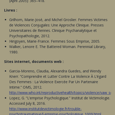
(April 2005): 365–418.
Livres :
Grilhom, Marie-José, and Michel Groslier. Femmes Victimes
de Violences Conjugales: Une Approche Clinique. Presses
Universitaires de Rennes. Clinique Psychanalytique et
Psychopathologie, 2012.
Hirigoyen, Marie-France. Femmes Sous Emprise, 2005.
Walker, Lenore E. The Battered Woman. Perennial Library,
1980.
Sites internet, documents web :
Garcia-Moreno, Claudia, Alexandra Guedes, and Wendy
Knerr. “Comprendre et Lutter Contre La Violence À L’égard
Des Femmes : La Violence Exercée Par Un Partenaire
Intime.” OMS, 2012.
http://www.who.int/reproductivehealth/topics/violence/vaw_seri
Lopez, G. “L’emprise Psychologique.” Institut de Victimologie.
Accessed July 8, 2016.
http://www.institutdevictimologie.fr/trouble-
psychotraumatique/l-emprise-psychologique_1009.html
.