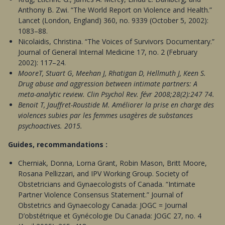
Anthony B. Zwi. “The World Report on Violence and Health.”
Lancet (London, England) 360, no. 9339 (October 5, 2002):
1083–88.
Nicolaidis, Christina. “The Voices of Survivors Documentary.”
Journal of General Internal Medicine 17, no. 2 (February
2002): 117–24.
MooreT, Stuart G, Meehan J, Rhatigan D, Hellmuth J, Keen S.
Drug abuse and aggression between intimate partners: A
meta-analytic review. Clin Psychol Rev. févr 2008;28(2):247 74.
Benoit T, Jauffret-Roustide M. Améliorer la prise en charge des
violences subies par les femmes usagères de substances
psychoactives. 2015.
Guides, recommandations :
Cherniak, Donna, Lorna Grant, Robin Mason, Britt Moore,
Rosana Pellizzari, and IPV Working Group. Society of
Obstetricians and Gynaecologists of Canada. “Intimate
Partner Violence Consensus Statement.” Journal of
Obstetrics and Gynaecology Canada: JOGC = Journal
D’obstétrique et Gynécologie Du Canada: JOGC 27, no. 4